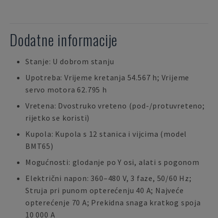
Dodatne informacije
Stanje: U dobrom stanju
Upotreba: Vrijeme kretanja 54.567 h; Vrijeme
servo motora 62.795 h
Vretena: Dvostruko vreteno (pod-/protuvreteno;
rijetko se koristi)
Kupola: Kupola s 12 stanica i vijcima (model
BMT65)
Mogućnosti: glodanje po Y osi, alati s pogonom
Električni napon: 360–480 V, 3 faze, 50/60 Hz;
Struja pri punom opterećenju 40 A; Najveće
opterećenje 70 A; Prekidna snaga kratkog spoja
10 000 A