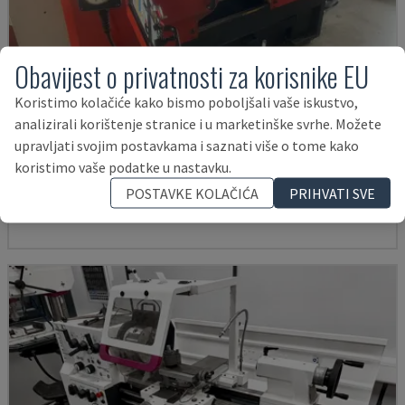
Obavijest o privatnosti za korisnike EU
Koristimo kolačiće kako bismo poboljšali vaše iskustvo,
analizirali korištenje stranice i u marketinške svrhe. Možete
EMCOMAT 200X1000
upravljati svojim postavkama i saznati više o tome kako
EMCO - STROJ ZA HORIZONTALNO TOKARENJE
koristimo vaše podatke u nastavku.
NJEMAČKA
2001
POSTAVKE KOLAČIĆA
PRIHVATI SVE
14.000 €