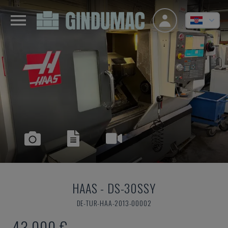
HAAS
-
DS-30SSY
DE-TUR-HAA-2013-00002
43.000 €