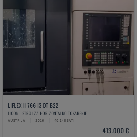
LIFLEX II 766 I3 DT B22
LICON - STROJ ZA HORIZONTALNO TOKARENJE
AUSTRIJA
2016
40.148 SATI
413.000 €