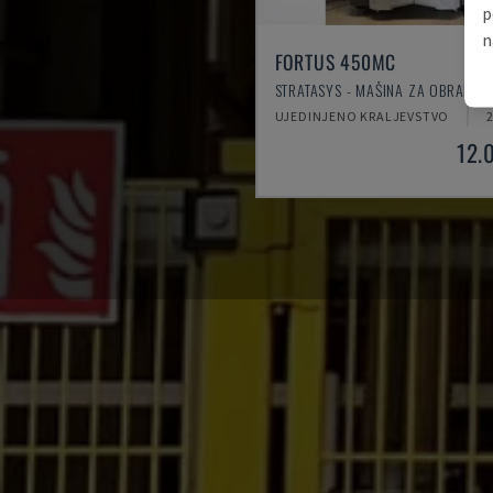
p
n
FORTUS 450MC
STRATASYS - MAŠINA ZA OBRADU P
UJEDINJENO KRALJEVSTVO
12.