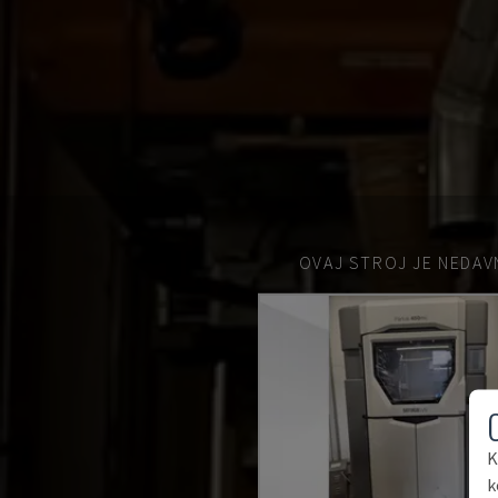
OVAJ STROJ JE NEDAV
K
k