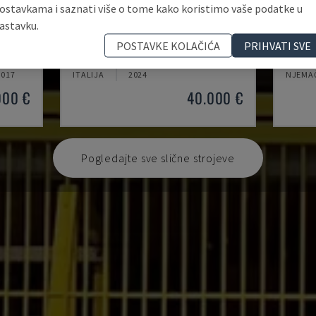
ostavkama i saznati više o tome kako koristimo vaše podatke u
astavku.
GLA401
TELSO
POSTAVKE KOLAČIĆA
PRIHVATI SVE
LASTIKE
ROTOX - MAŠINA ZA OBRADU PLASTIKE
TELSON
2017
ITALIJA
2024
NJEMA
000 €
40.000 €
Pogledajte sve slične strojeve