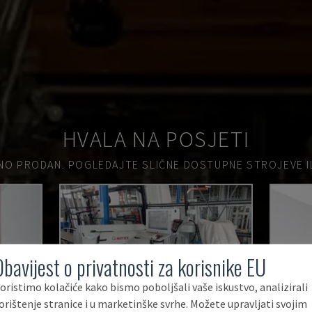
HVALA NA POSJETI
NO PRODAN.
POGLEDAJTE SLIČNE DOSTUPNE STROJEVE ILI
Obavijest o privatnosti za korisnike EU
oristimo kolačiće kako bismo poboljšali vaše iskustvo, analizirali
orištenje stranice i u marketinške svrhe. Možete upravljati svojim