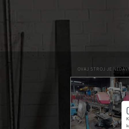
OVAJ STROJ JE NEDAV
K
k