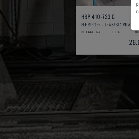
p
n
HBP 410-723 G
BEHRINGER - TRAKASTA PILA ZA 
NJEMAČKA
2014
5.90
26.