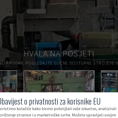
HVALA NA POSJETI
NO PRODAN.
POGLEDAJTE SLIČNE DOSTUPNE STROJEVE ILI
Obavijest o privatnosti za korisnike EU
oristimo kolačiće kako bismo poboljšali vaše iskustvo, analizirali
orištenje stranice i u marketinške svrhe. Možete upravljati svojim