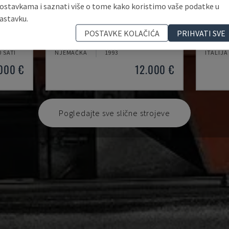
ostavkama i saznati više o tome kako koristimo vaše podatke u
astavku.
2MF/AUT 800 X 800 2C
381 A
POSTAVKE KOLAČIĆA
PRIHVATI SVE
METAL
FRIGGI - TRAKASTA PILA ZA METAL
MACC - 
0 SATI
NJEMAČKA
1993
ITALIJA
000 €
12.000 €
Pogledajte sve slične strojeve