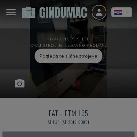
HVALA NA POSJETI
OVAJ STROJ JE NEDAVNO PRODAN.
Pogledajte slične strojeve
FAT
-
FTM 165
AT-TUR-FAT-2018-00001