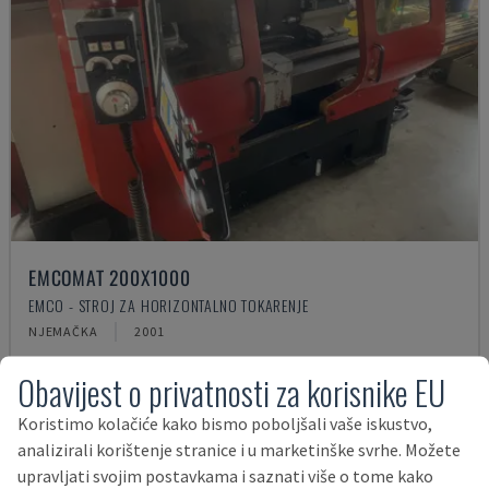
EMCOMAT 200X1000
EMCO - STROJ ZA HORIZONTALNO TOKARENJE
NJEMAČKA
2001
14.000 €
Obavijest o privatnosti za korisnike EU
Koristimo kolačiće kako bismo poboljšali vaše iskustvo,
analizirali korištenje stranice i u marketinške svrhe. Možete
upravljati svojim postavkama i saznati više o tome kako