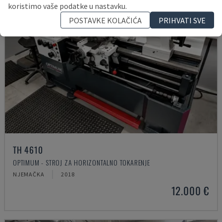
koristimo vaše podatke u nastavku.
POSTAVKE KOLAČIĆA
PRIHVATI SVE
TH 4610
OPTIMUM - STROJ ZA HORIZONTALNO TOKARENJE
NJEMAČKA
2018
12.000 €