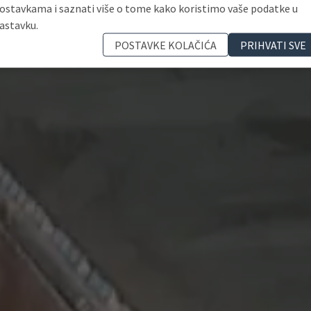
ostavkama i saznati više o tome kako koristimo vaše podatke u
astavku.
POSTAVKE KOLAČIĆA
PRIHVATI SVE