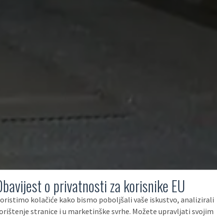
Obavijest o privatnosti za korisnike EU
oristimo kolačiće kako bismo poboljšali vaše iskustvo, analizirali
orištenje stranice i u marketinške svrhe. Možete upravljati svojim