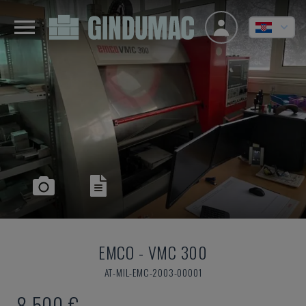
EMCO
-
VMC 300
AT-MIL-EMC-2003-00001
8.500 €