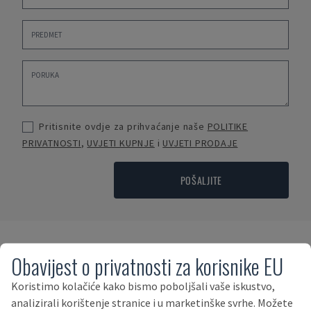
Pritisnite ovdje za prihvaćanje naše
POLITIKE
PRIVATNOSTI
,
UVJETI KUPNJE
i
UVJETI PRODAJE
POŠALJITE
Uvjeti plaćanja
Obavijest o privatnosti za korisnike EU
Koristimo kolačiće kako bismo poboljšali vaše iskustvo,
analizirali korištenje stranice i u marketinške svrhe. Možete