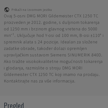
Prikaži na izvornom jeziku
Ovaj 5-osni DMG MORI Gildemeister CTX 1250 TC
proizveden je 2012. godine, s duljinom tokarenja
od 1250 mm i brzinom glavnog vretena do 5000
min⁻¹. Uključuje hod Y-osi od 100 mm, B-osi ±110° i
spremnik alata s 24 pozicije. Idealan za složene
zadatke obrade, također dolazi opremljen
upravljačkim sustavom Siemens SINUMERIK 840D.
Ako tražite visokokvalitetne mogućnosti tokarenja
i glodanja, razmislite o stroju DMG MORI
Gildemeister CTX 1250 TC koji imamo na prodaju.
Kontaktirajte nas za više informacija.
Pregled