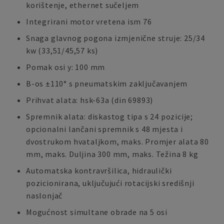
korištenje, ethernet sučeljem
Integrirani motor vretena ism 76
Snaga glavnog pogona izmjenične struje: 25/34
kw (33,51/45,57 ks)
Pomak osi y: 100 mm
B-os ±110° s pneumatskim zaključavanjem
Prihvat alata: hsk-63a (din 69893)
Spremnik alata: diskastog tipa s 24 pozicije;
opcionalni lančani spremnik s 48 mjesta i
dvostrukom hvataljkom, maks. Promjer alata 80
mm, maks. Duljina 300 mm, maks. Težina 8 kg
Automatska kontravršilica, hidraulički
pozicionirana, uključujući rotacijski središnji
naslonjač
Mogućnost simultane obrade na 5 osi