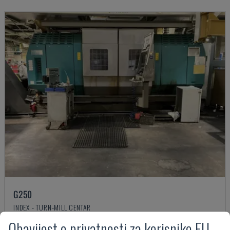
G250
INDEX - TURN-MILL CENTAR
NJEMAČKA
2004
Obavijest o privatnosti za korisnike EU