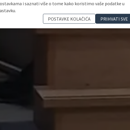
ostavkama i saznati više o tome kako koristimo vaše podatke u
astavku.
POSTAVKE KOLAČIĆA
PRIHVATI SVE