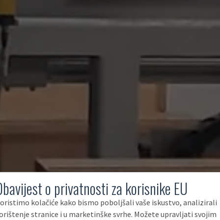
Obavijest o privatnosti za korisnike EU
oristimo kolačiće kako bismo poboljšali vaše iskustvo, analizirali
orištenje stranice i u marketinške svrhe. Možete upravljati svojim