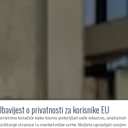
Obavijest o privatnosti za korisnike EU
oristimo kolačiće kako bismo poboljšali vaše iskustvo, analizirali
orištenje stranice i u marketinške svrhe. Možete upravljati svojim