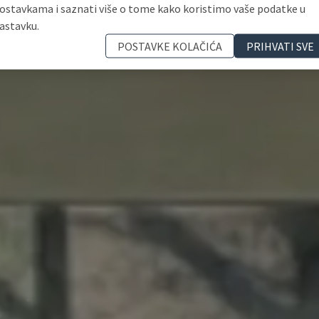
ostavkama i saznati više o tome kako koristimo vaše podatke u
astavku.
POSTAVKE KOLAČIĆA
PRIHVATI SVE