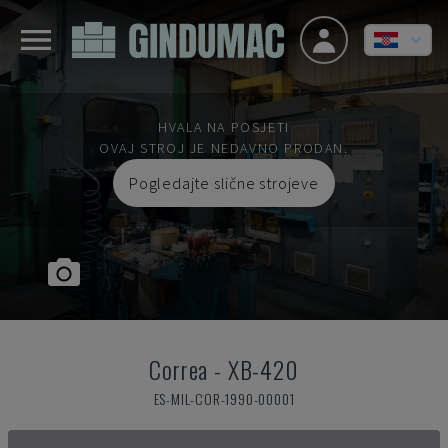
HVALA NA POSJETI
OVAJ STROJ JE NEDAVNO PRODAN.
Pogledajte slične strojeve
Correa
-
XB-420
ES-MIL-COR-1990-00001