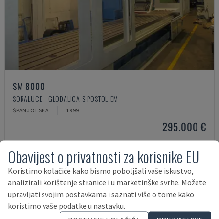
SM 8000
SORALUCE - GLODALICA S POSTOLJEM
ŠPANJOLSKA
1999
295.000 €
Obavijest o privatnosti za korisnike EU
Koristimo kolačiće kako bismo poboljšali vaše iskustvo,
analizirali korištenje stranice i u marketinške svrhe. Možete
upravljati svojim postavkama i saznati više o tome kako
koristimo vaše podatke u nastavku.