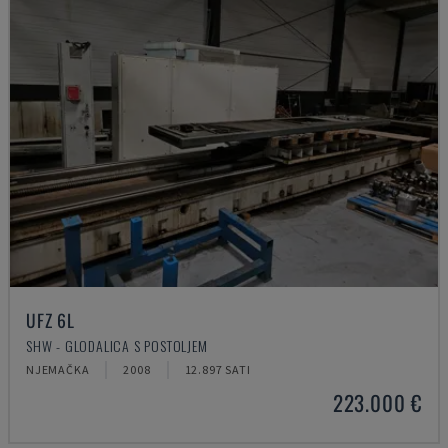
UFZ 6L
SHW - GLODALICA S POSTOLJEM
NJEMAČKA
2008
12.897 SATI
223.000 €