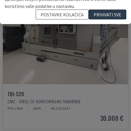
koristimo vaše podatke u nastavku.
POSTAVKE KOLAČIĆA
PRIHVATI SVE
TBI-520
CMZ - STROJ ZA HORIZONTALNO TOKARENJE
POLJSKA
2005
40.135 SATI
30.000 €