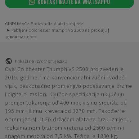
KONTAKTIRAJTE NA WHATSAPPU
GINDUMAC
Proizvodi
Alatni strojevi
➤ Rabljeni Colchester Triumph VS 2500 na prodaju |
gindumac.com
Prikaži na izvornom jeziku
Ovaj Colchester Triumph VS 2500 proizveden je
2015. godine. Ima konvencionalni vučni i vodeći
vijak, beskonačno promjenjivo podešavanje brzine
i digitalni zaslon. Ključne specifikacije uključuju
promjer tokarenja od 400 mm, visinu središta od
195 mm i širinu kreveta od 1270 mm. Također je
opremljen MultiFix držačem alata za brzu izmjenu,
maksimalnom brzinom vretena od 2500 o/min i
snagom motora od 7,5 kW. Težina je 1800 kg.