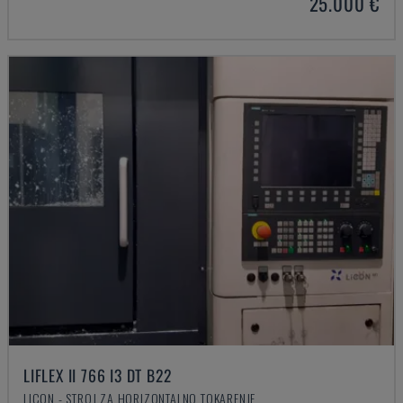
25.000 €
LIFLEX II 766 I3 DT B22
LICON - STROJ ZA HORIZONTALNO TOKARENJE