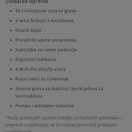
3x tročeljusne stezne glave
3 seta čeljusti s kandžama
Stezni ključ
Priručnik/upute za uporabu
Svjetiljka za radno područje
Digitalni indikator
4 MultiFix držača alata
Razni alati za tokarenje
Stezna glava za bušilicu (brzključna) za
kontrašilicu
Pumpa rashladne tekućine
*Može postojati razlike između prikazanih podataka i
stvarnih vrijednosti, to bi trebao potvrditi prodajni
predstavnik.