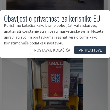
Obavijest o privatnosti za korisnike EU
E3A 100/33
Koristimo kolačiće kako bismo poboljšali vaše iskustvo,
IMAL - PRITISNITE KOČNICU
analizirali korištenje stranice i u marketinške svrhe. Možete
ITALIJA
1997
upravljati svojim postavkama i saznati više o tome kako
17.000 €
koristimo vaše podatke u nastavku.
POSTAVKE KOLAČIĆA
PRIHVATI SVE