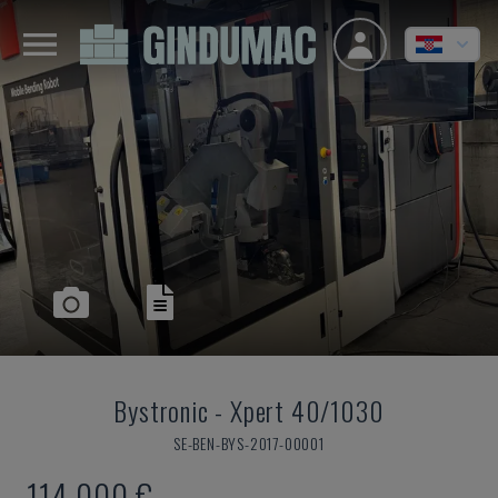
Bystronic
-
Xpert 40/1030
SE-BEN-BYS-2017-00001
114.000 €