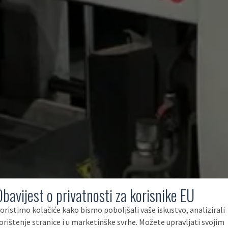
Obavijest o privatnosti za korisnike EU
oristimo kolačiće kako bismo poboljšali vaše iskustvo, analizirali
orištenje stranice i u marketinške svrhe. Možete upravljati svojim