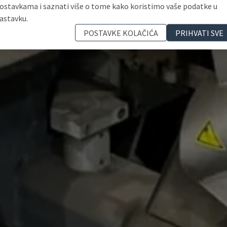
ostavkama i saznati više o tome kako koristimo vaše podatke u
astavku.
POSTAVKE KOLAČIĆA
PRIHVATI SVE