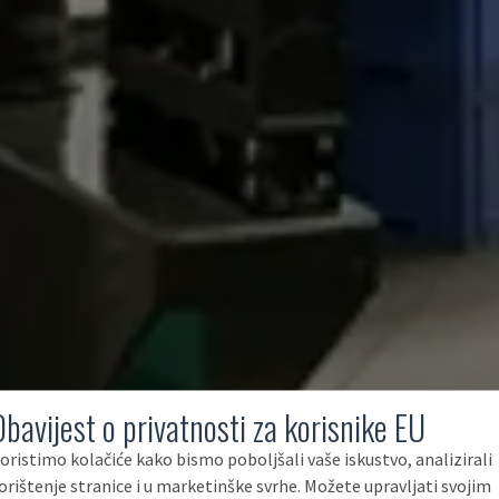
Obavijest o privatnosti za korisnike EU
oristimo kolačiće kako bismo poboljšali vaše iskustvo, analizirali
orištenje stranice i u marketinške svrhe. Možete upravljati svojim