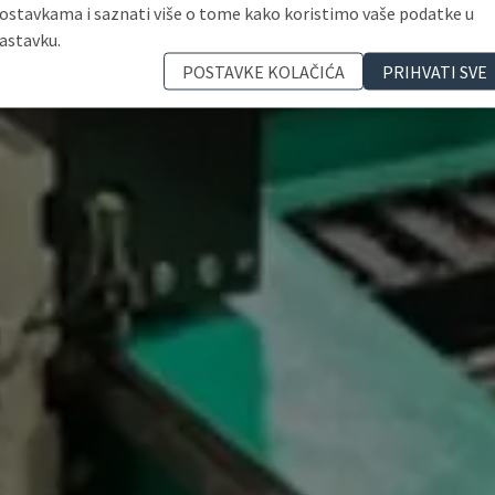
ostavkama i saznati više o tome kako koristimo vaše podatke u
astavku.
POSTAVKE KOLAČIĆA
PRIHVATI SVE