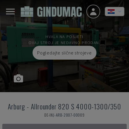
HVALA NA POSJETI
OVAJ STROJ JE NEDAVNO PRODAN.
Pogledajte slične strojeve
Arburg
-
Allrounder 820 S 4000-1300/350
DE-INJ-ARB-2007-00009