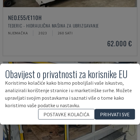
NEO.E55/E110H
TEDERIC - HIDRAULIČNA MAŠINA ZA UBRIZGAVANJE
NJEMAČKA
2023
260 SATI
62.000 €
Obavijest o privatnosti za korisnike EU
Koristimo kolačiće kako bismo poboljšali vaše iskustvo,
analizirali korištenje stranice i u marketinške svrhe. Možete
upravljati svojim postavkama i saznati više o tome kako
koristimo vaše podatke u nastavku.
POSTAVKE KOLAČIĆA
PRIHVATI SVE