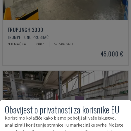
TRUPUNCH 3000
TRUMPF - CNC PROBIJAČ
NJEMAČKA
2007
52.506 SATI
45.000 €
Obavijest o privatnosti za korisnike EU
Koristimo kolačiće kako bismo poboljšali vaše iskustvo,
analizirali korištenje stranice i u marketinške svrhe. Možete