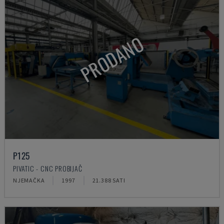
PRODANO
P125
PIVATIC - CNC PROBIJAČ
NJEMAČKA
1997
21.388 SATI