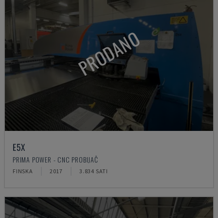
PRODANO
E5X
PRIMA POWER - CNC PROBIJAČ
FINSKA
2017
3.834 SATI