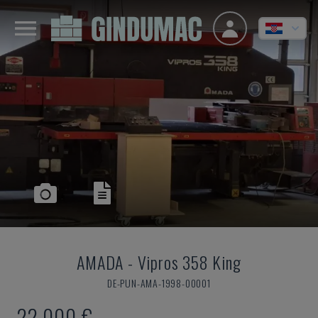
AMADA
-
Vipros 358 King
DE-PUN-AMA-1998-00001
22.000 €