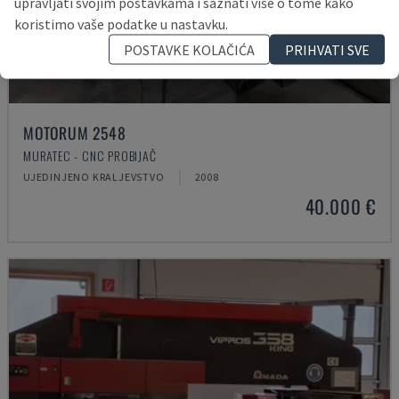
upravljati svojim postavkama i saznati više o tome kako
koristimo vaše podatke u nastavku.
POSTAVKE KOLAČIĆA
PRIHVATI SVE
MOTORUM 2548
MURATEC - CNC PROBIJAČ
UJEDINJENO KRALJEVSTVO
2008
40.000 €