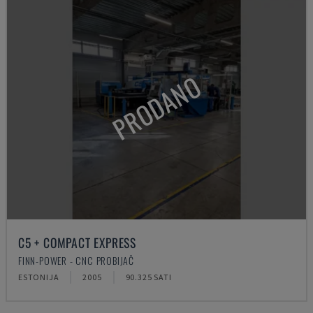
PRODANO
C5 + COMPACT EXPRESS
FINN-POWER - CNC PROBIJAČ
ESTONIJA
2005
90.325 SATI