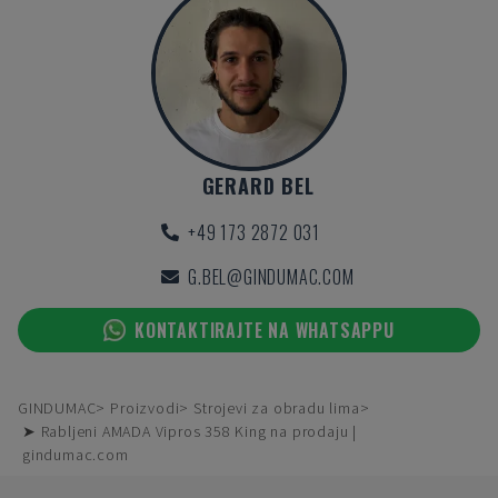
GERARD BEL
+49 173 2872 031
G.BEL@GINDUMAC.COM
KONTAKTIRAJTE NA WHATSAPPU
GINDUMAC
Proizvodi
Strojevi za obradu lima
➤ Rabljeni AMADA Vipros 358 King na prodaju |
gindumac.com