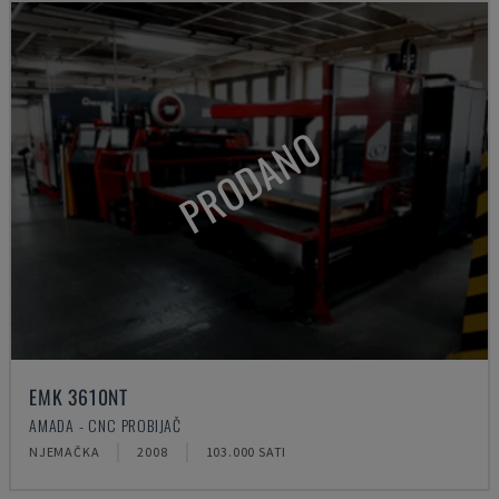
PRODANO
EMK 3610NT
AMADA - CNC PROBIJAČ
NJEMAČKA
2008
103.000 SATI