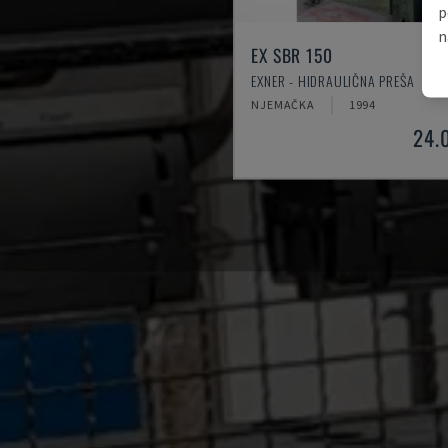
p
n
EX SBR 150
EXNER - HIDRAULIČNA PREŠA
NJEMAČKA
1994
24.