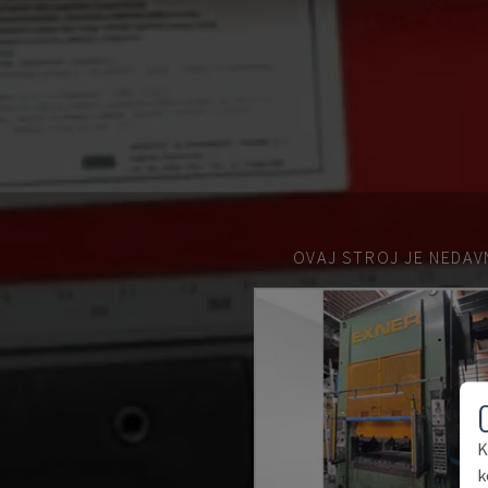
OVAJ STROJ JE NEDAV
K
k