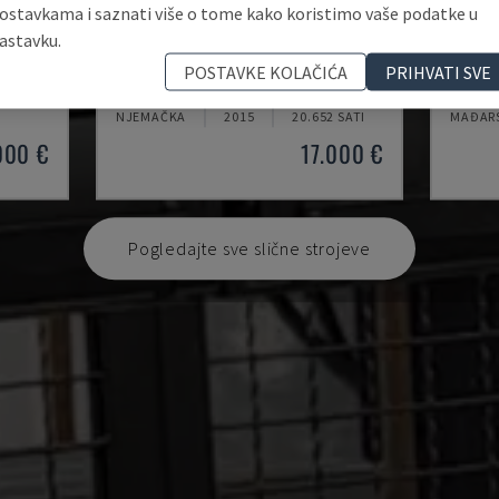
ostavkama i saznati više o tome kako koristimo vaše podatke u
astavku.
VSP 350
CNC 
POSTAVKE KOLAČIĆA
PRIHVATI SVE
WINTER - HIDRAULIČNA PREŠA
ERMAK 
NJEMAČKA
2015
20.652 SATI
MAĐAR
000 €
17.000 €
Pogledajte sve slične strojeve