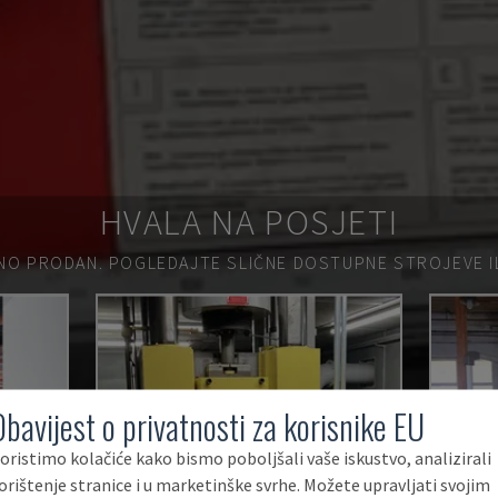
HVALA NA POSJETI
NO PRODAN.
POGLEDAJTE SLIČNE DOSTUPNE STROJEVE ILI
Obavijest o privatnosti za korisnike EU
oristimo kolačiće kako bismo poboljšali vaše iskustvo, analizirali
orištenje stranice i u marketinške svrhe. Možete upravljati svojim