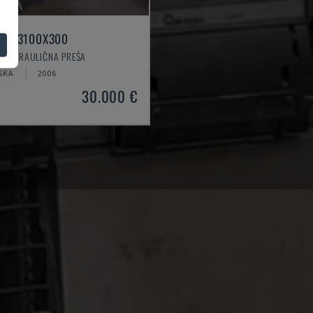
HAP 3100X300
- HIDRAULIČNA PREŠA
SKA
2006
30.000 €