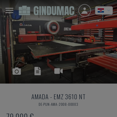
AMADA
-
EMZ 3610 NT
DE-PUN-AMA-2008-00003
79.000 €