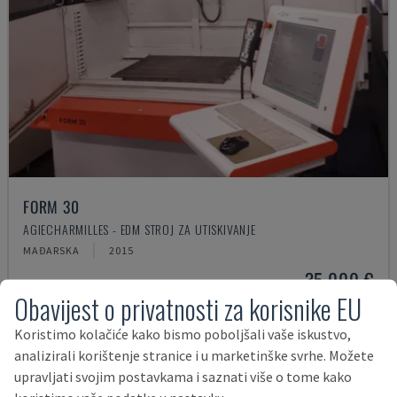
FORM 30
AGIECHARMILLES - EDM STROJ ZA UTISKIVANJE
MAĐARSKA
2015
35.000 €
Obavijest o privatnosti za korisnike EU
Koristimo kolačiće kako bismo poboljšali vaše iskustvo,
analizirali korištenje stranice i u marketinške svrhe. Možete
upravljati svojim postavkama i saznati više o tome kako