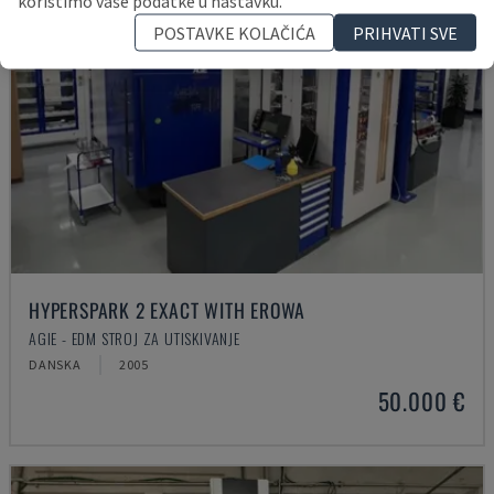
koristimo vaše podatke u nastavku.
POSTAVKE KOLAČIĆA
PRIHVATI SVE
HYPERSPARK 2 EXACT WITH EROWA
AGIE - EDM STROJ ZA UTISKIVANJE
DANSKA
2005
50.000 €