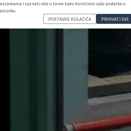
ostavkama i saznati više o tome kako koristimo vaše podatke u
astavku.
POSTAVKE KOLAČIĆA
PRIHVATI SVE