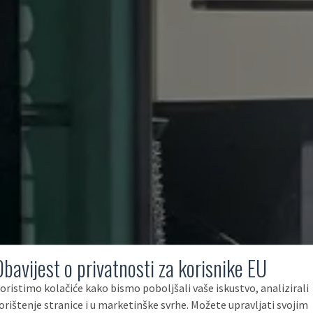
Obavijest o privatnosti za korisnike EU
oristimo kolačiće kako bismo poboljšali vaše iskustvo, analizirali
orištenje stranice i u marketinške svrhe. Možete upravljati svojim